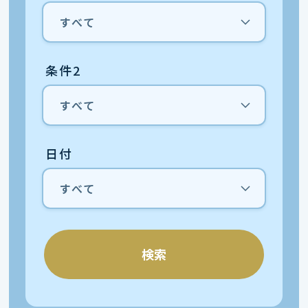
条件2
日付
検索