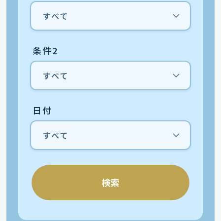
条件2
日付
検索