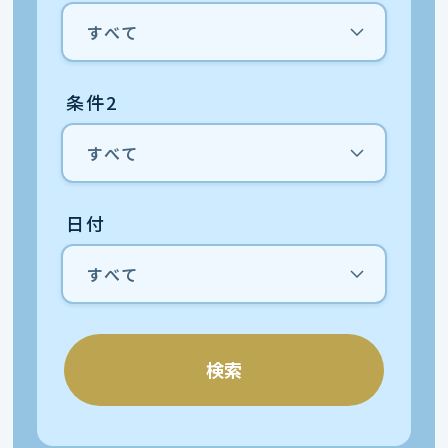
条件2
日付
検索