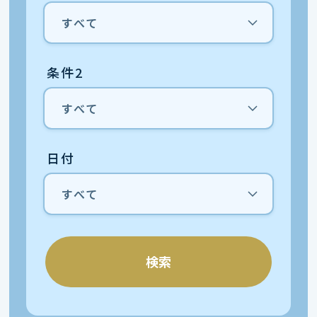
条件2
日付
検索