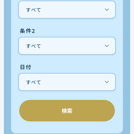
条件2
日付
検索