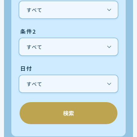
条件2
日付
検索