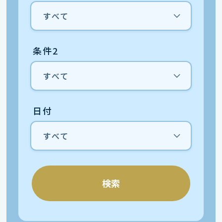
条件2
日付
検索