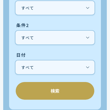
条件2
日付
検索