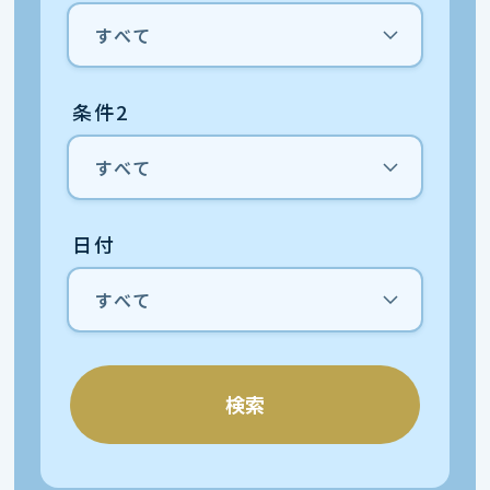
条件2
日付
検索