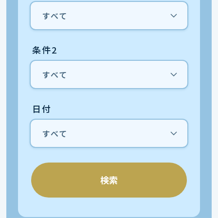
条件2
日付
検索