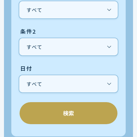
条件2
日付
検索