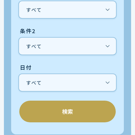
条件2
日付
検索