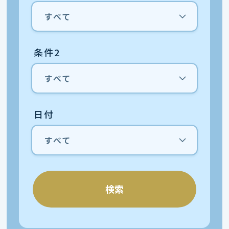
条件2
日付
検索