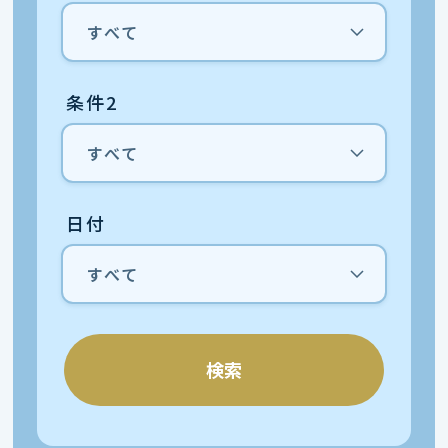
条件2
日付
検索