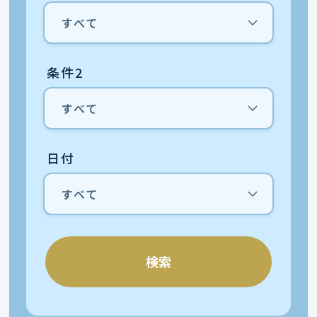
条件2
日付
検索