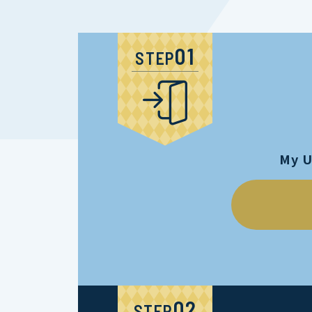
STEP
My 
STEP