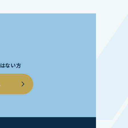
員ではない方
へ