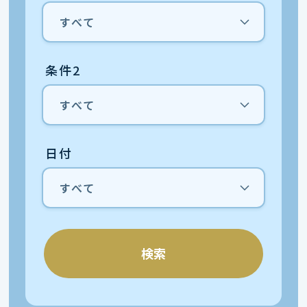
条件2
日付
検索