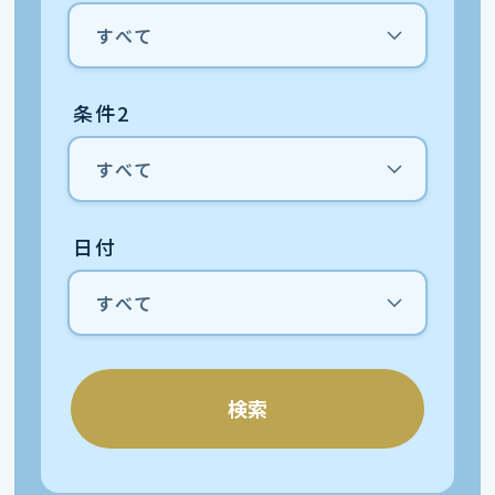
条件2
日付
検索