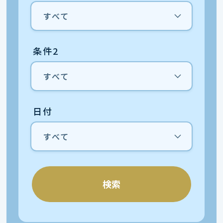
条件2
日付
検索