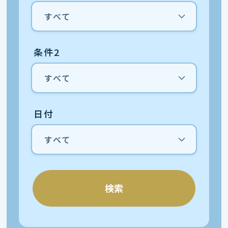
条件2
日付
検索