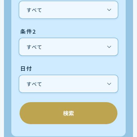
条件2
日付
検索