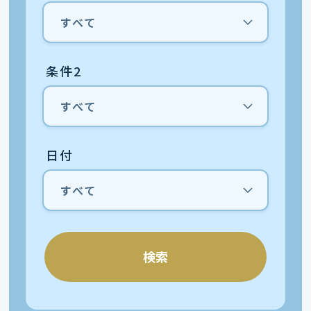
条件2
日付
検索