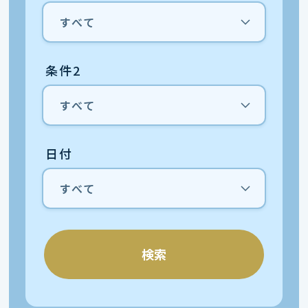
条件2
日付
検索