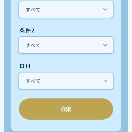
条件2
日付
検索