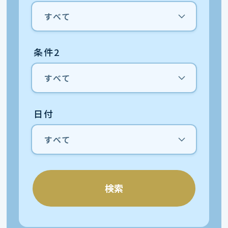
条件2
日付
検索