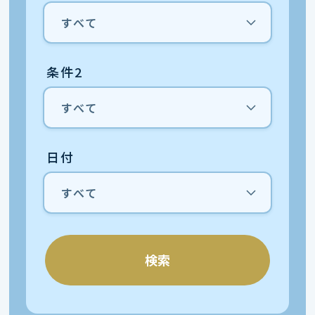
条件2
日付
検索