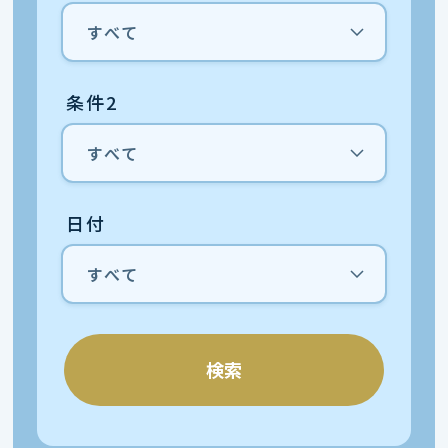
条件2
日付
検索