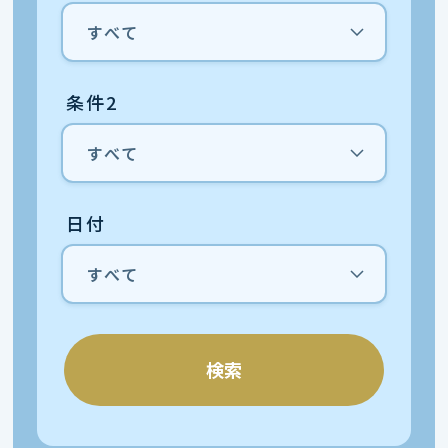
条件2
日付
検索