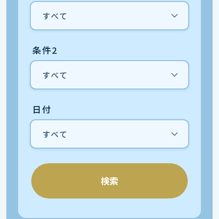
条件2
日付
検索