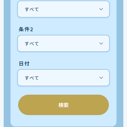
条件2
日付
検索