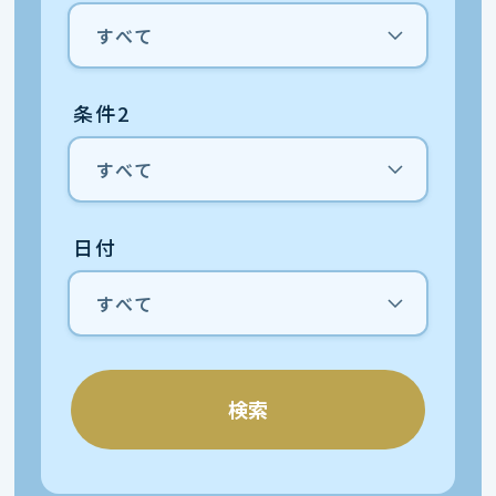
条件2
日付
検索