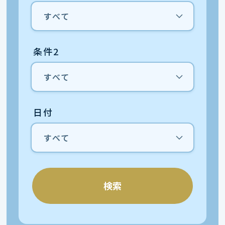
条件2
日付
検索