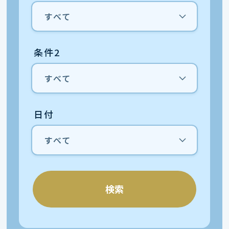
条件2
日付
検索