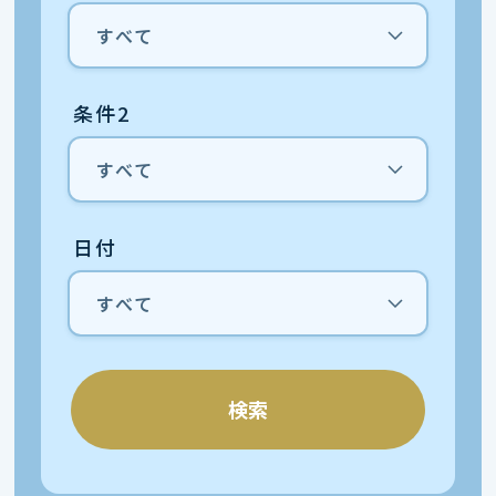
条件2
日付
検索