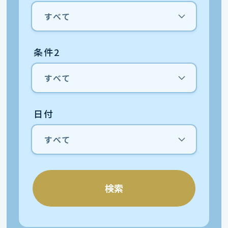
条件2
日付
検索