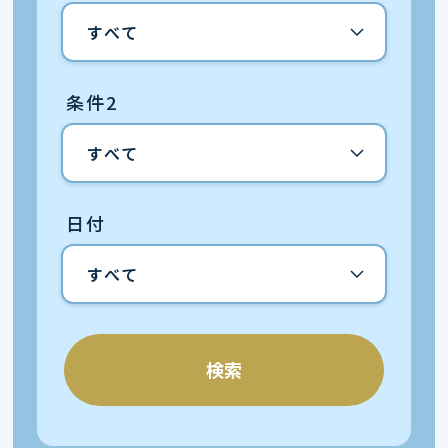
条件2
日付
検索