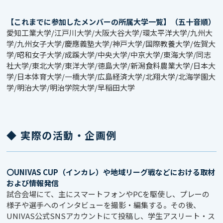
【これまでに参加したメンバーの所属大学一覧】（五十音順）
愛知工業大学/江戸川大学/大阪大谷大学/環太平洋大学/九州大
学/九州女子大学/慶應義塾大学/神戸大学/国際教養大学/佐賀大
学/昭和女子大学/成蹊大学/中央大学/中京大学/東海大学/同志
社大学/東北大学/東洋大学/徳島大学/新潟食料農業大学/日本大
学/日本体育大学/一橋大学/広島経済大学/北翔大学/北海学園大
学/明治大学/明治学院大学/早稲田大学
◆ 実際の活動・企画例
〇UNIVAS CUP（インカレ）や地域リーグ戦などにおける取材
および情報発信
試合会場にて、主にスマートフォンやPCを駆使し、プレーの
様子や選手へのインタビューを撮影・編集する。その後、
UNIVAS公式SNSアカウントにて投稿し、学生アスリート・ス