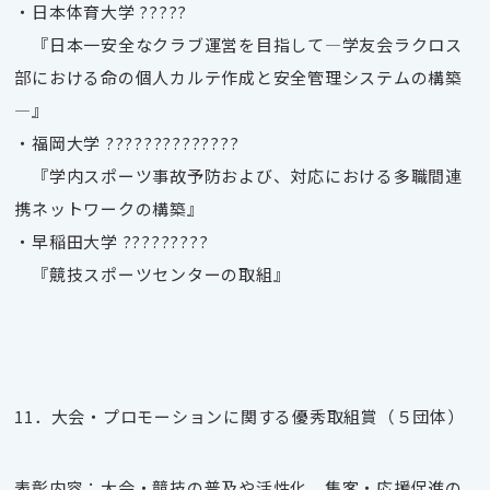
・日本体育大学
?????
『日本一安全なクラブ運営を目指して―学友会ラクロス
部における命の個人カルテ作成と安全管理システムの構築
―』
・福岡大学
??????????????
『学内スポーツ事故予防および、対応における多職間連
携ネットワークの構築』
・早稲田大学
?????????
『競技スポーツセンターの取組』
11．大会・プロモーションに関する優秀取組賞（５団体）
表彰内容：大会・競技の普及や活性化、集客・応援促進の