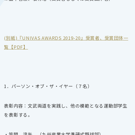
(別紙)『UNIVAS AWARDS 2019-20』受賞者、受賞団体一
覧【PDF】
1．パーソン・オブ・ザ・イヤー（７名）
表彰内容：文武両道を実践し、他の模範となる運動部学生
を表彰する。
・笠間 淳矢 （九州産業大学準硬式野球部）