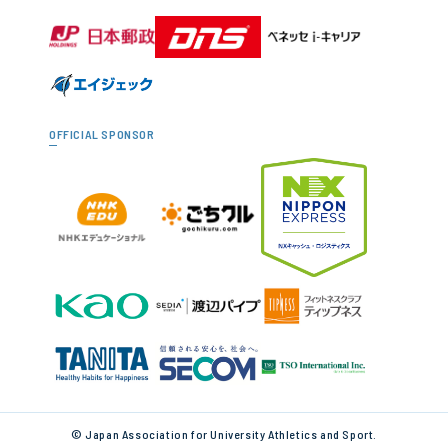
OFFICIAL SPONSOR
© Japan Association for University Athletics and Sport.