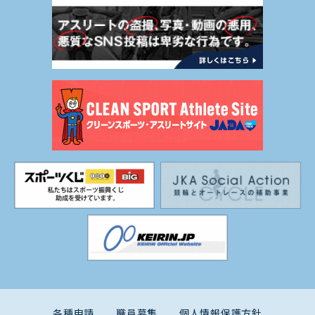
各種申請
職員募集
個人情報保護方針