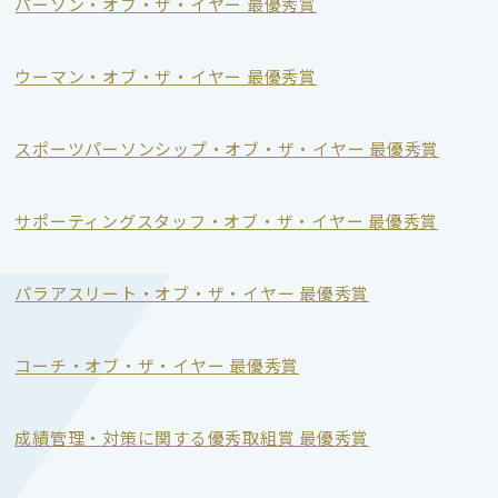
パーソン・オブ・ザ・イヤー 最優秀賞
ウーマン・オブ・ザ・イヤー 最優秀賞
スポーツパーソンシップ・オブ・ザ・イヤー 最優秀賞
サポーティングスタッフ・オブ・ザ・イヤー 最優秀賞
パラアスリート・オブ・ザ・イヤー 最優秀賞
コーチ・オブ・ザ・イヤー 最優秀賞
成績管理・対策に関する優秀取組賞 最優秀賞