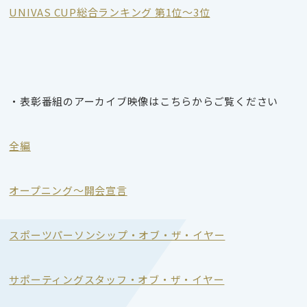
UNIVAS CUP総合ランキング 第1位～3位
・表彰番組のアーカイブ映像はこちらからご覧ください
全編
オープニング～開会宣言
スポーツパーソンシップ・オブ・ザ・イヤー
サポーティングスタッフ・オブ・ザ・イヤー