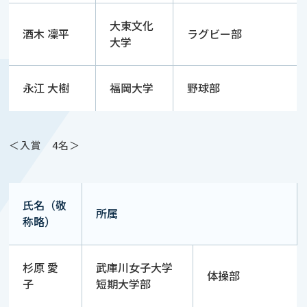
大東文化
酒木 凜平
ラグビー部
大学
永江 大樹
福岡大学
野球部
＜入賞 4名＞
氏名（敬
所属
称略）
杉原 愛
武庫川女子大学
体操部
子
短期大学部