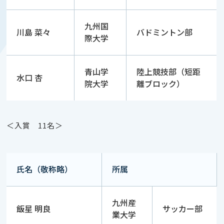
九州国
川島 菜々
バドミントン部
際大学
青山学
陸上競技部（短距
水口 杏
院大学
離ブロック）
＜入賞 11名＞
氏名（敬称略）
所属
九州産
飯星 明良
サッカー部
業大学