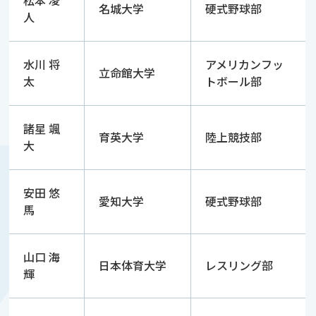
松本 凌
名城大学
硬式野球部
人
水川 将
アメリカンフッ
立命館大学
太
トボール部
諸星 颯
育英大学
陸上競技部
大
安田 悠
愛知大学
硬式野球部
馬
山口 海
日本体育大学
レスリング部
輝