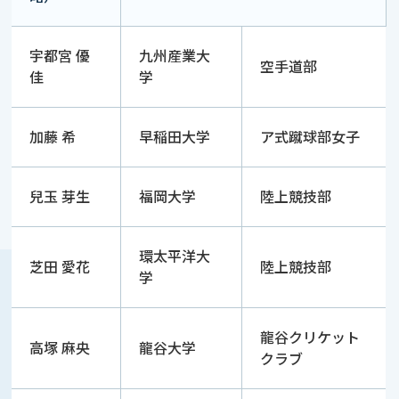
宇都宮 優
九州産業大
空手道部
佳
学
加藤 希
早稲田大学
ア式蹴球部女子
兒玉 芽生
福岡大学
陸上競技部
環太平洋大
芝田 愛花
陸上競技部
学
龍谷クリケット
高塚 麻央
龍谷大学
クラブ