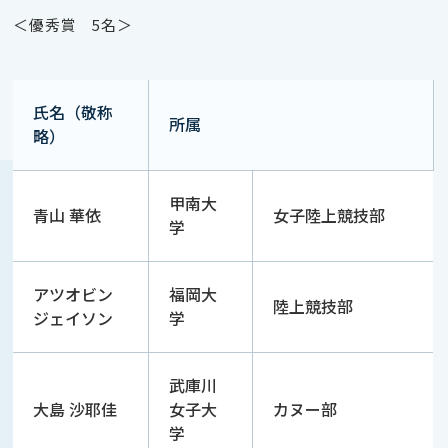
＜優秀賞 5名＞
氏名（敬称
所属
略）
甲南大
青山 華依
女子陸上競技部
学
アツオビン
福岡大
陸上競技部
ジェイソン
学
武庫川
大島 沙耶佳
女子大
カヌー部
学