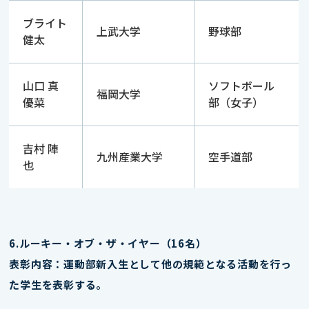
ブライト
上武大学
野球部
健太
山口 真
ソフトボール
福岡大学
優菜
部（女子）
吉村 陣
九州産業大学
空手道部
也
6.ルーキー・オブ・ザ・イヤー（16名）
表彰内容：運動部新入生として他の規範となる活動を行っ
た学生を表彰する。