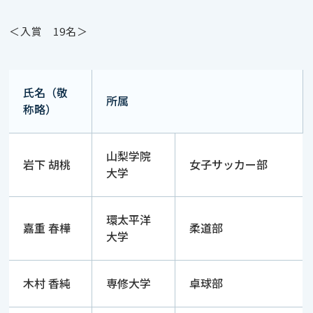
＜入賞 19名＞
氏名（敬
所属
称略）
山梨学院
岩下 胡桃
女子サッカー部
大学
環太平洋
嘉重 春樺
柔道部
大学
木村 香純
専修大学
卓球部