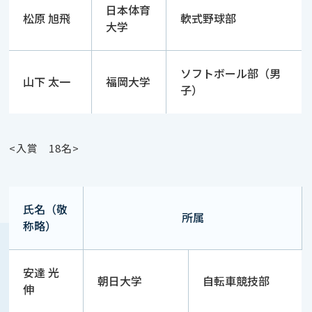
日本体育
松原 旭飛
軟式野球部
大学
ソフトボール部（男
山下 太一
福岡大学
子）
<入賞
18
名
>
氏名（敬
所属
称略）
安達 光
朝日大学
自転車競技部
伸