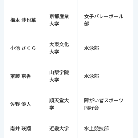
京都産業
女子バレーボール
梅本 沙也華
大学
部
大東文化
小池 さくら
水泳部
大学
山梨学院
齋藤 京香
水泳部
大学
順天堂大
障がい者スポーツ
佐野 優人
学
同好会
南井 瑛翔
近畿大学
水上競技部