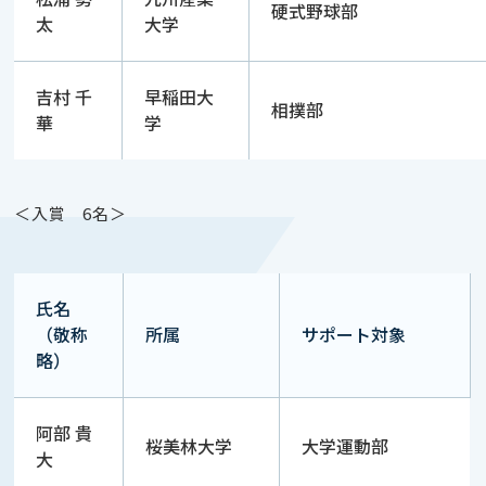
硬式野球部
太
大学
吉村 千
早稲田大
相撲部
華
学
＜入賞 6名＞
氏名
（敬称
所属
サポート対象
略）
阿部 貴
桜美林大学
大学運動部
大