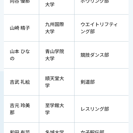
向谷 優那
ボウリング部
大学
九州国際
ウエイトリフティ
山崎 晴子
大学
ング部
山本 ひな
青山学院
競技ダンス部
の
大学
順天堂大
吉武 礼絵
剣道部
学
吉元 玲美
至学館大
レスリング部
那
学
和田 有菜
名城大学
女子駅伝部