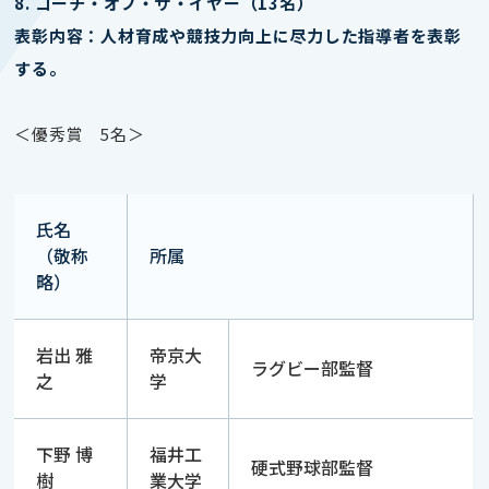
8. コーチ・オブ・ザ・イヤー（13名）
表彰内容：人材育成や競技力向上に尽力した指導者を表彰
する。
＜優秀賞 5名＞
氏名
（敬称
所属
略）
岩出 雅
帝京大
ラグビー部監督
之
学
下野 博
福井工
硬式野球部監督
樹
業大学