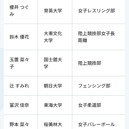
櫻井 つぐ
育英大学
女子レスリング部
み
大東文化
陸上競技部女子長
鈴木 優花
大学
距離
玉置 菜々
国士舘大
陸上競技部
子
学
辻 すみれ
朝日大学
フェンシング部
富沢 佳奈
東海大学
女子柔道部
野本 菜々
桜美林大
女子バレーボール