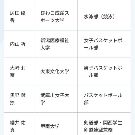
居田 優
びわこ成蹊ス
水泳部（競泳）
香
ポーツ大学
新潟医療福祉
女子バスケットボ
内山 祈
大学
ール部
大﨑 莉
男子バスケットボ
大東文化大学
奈
ール部
奥野 鈴
武庫川女子大
バスケットボール
捺
学
部
櫻井 佑
剣道部・関西学生
甲南大学
真
剣道連盟兼務