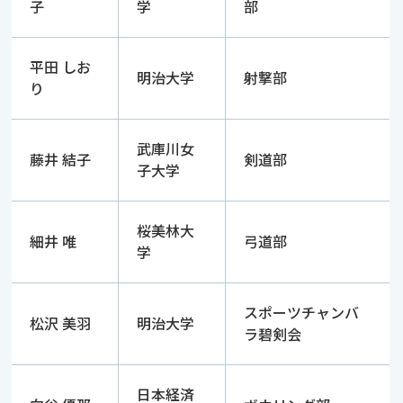
子
学
部
平田 しお
明治大学
射撃部
り
武庫川女
藤井 結子
剣道部
子大学
桜美林大
細井 唯
弓道部
学
スポーツチャンバ
松沢 美羽
明治大学
ラ碧剣会
日本経済