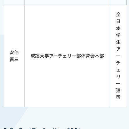
全
日
本
学
生
ア
安倍
成蹊大学アーチェリー部体育会本部
ー
晋三
チ
ェ
リ
ー
連
盟