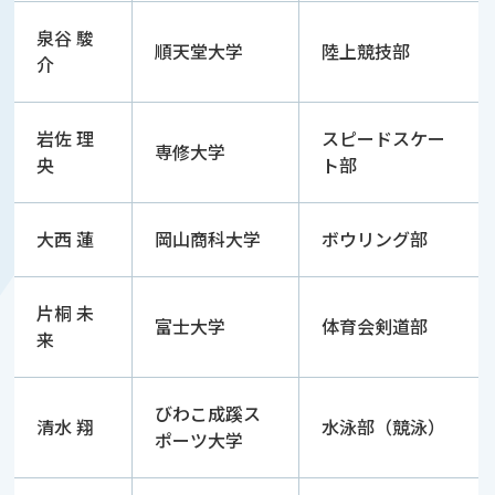
泉谷 駿
順天堂大学
陸上競技部
介
岩佐 理
スピードスケー
専修大学
央
ト部
大西 蓮
岡山商科大学
ボウリング部
片桐 未
富士大学
体育会剣道部
来
びわこ成蹊ス
清水 翔
水泳部（競泳）
ポーツ大学