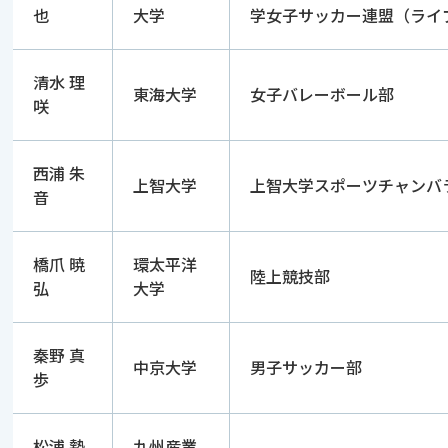
也
大学
学女子サッカー連盟（ライ
清水 理
東海大学
女子バレーボール部
咲
西浦 朱
上智大学
上智大学スポーツチャンバ
音
橋爪 暁
環太平洋
陸上競技部
弘
大学
秦野 真
中京大学
男子サッカー部
歩
松浦 勢
九州産業