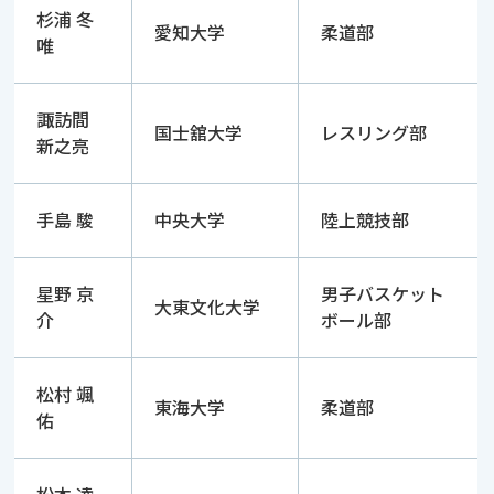
杉浦 冬
愛知大学
柔道部
唯
諏訪間
国士舘大学
レスリング部
新之亮
手島 駿
中央大学
陸上競技部
星野 京
男子バスケット
大東文化大学
介
ボール部
松村 颯
東海大学
柔道部
佑