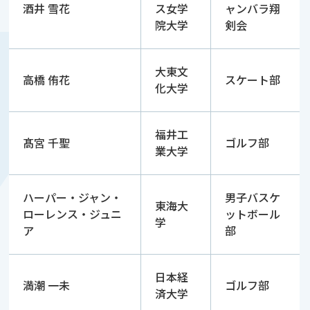
酒井 雪花
ス女学
ャンバラ翔
院大学
剣会
大東文
高橋 侑花
スケート部
化大学
福井工
髙宮 千聖
ゴルフ部
業大学
ハーパー・ジャン・
男子バスケ
東海大
ローレンス・ジュニ
ットボール
学
ア
部
日本経
満潮 一未
ゴルフ部
済大学