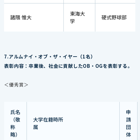
東海大
諸隈 惟大
硬式野球部
学
7.アルムナイ・オブ・ザ・イヤー（1名）
表彰内容：卒業後、社会に貢献したOB・OGを表彰する。
＜優秀賞＞
氏名
申
（敬
大学在籍時所
請
称
属
団
略）
体