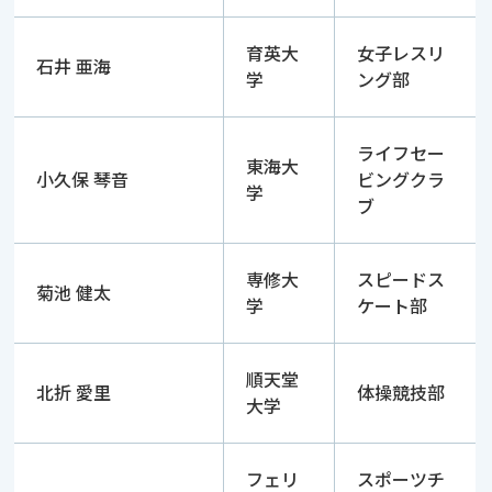
育英大
女子レスリ
石井 亜海
学
ング部
ライフセー
東海大
小久保 琴音
ビングクラ
学
ブ
専修大
スピードス
菊池 健太
学
ケート部
順天堂
北折 愛里
体操競技部
大学
フェリ
スポーツチ