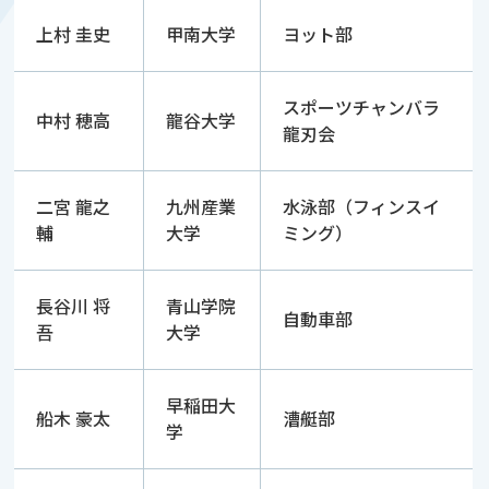
上村 圭史
甲南大学
ヨット部
スポーツチャンバラ
中村 穂高
龍谷大学
龍刃会
二宮 龍之
九州産業
水泳部（フィンスイ
輔
大学
ミング）
長谷川 将
青山学院
自動車部
吾
大学
早稲田大
船木 豪太
漕艇部
学