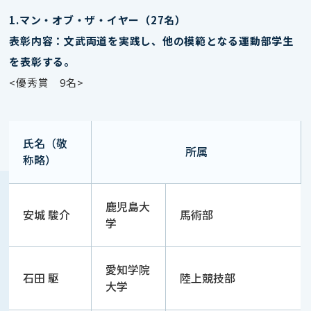
1.マン・オブ・ザ・イヤー（27名）
表彰内容：文武両道を実践し、他の模範となる運動部学生
を表彰する。
<優秀賞 9名
>
氏名（敬
所属
称略）
鹿児島大
安城 駿介
馬術部
学
愛知学院
石田 駆
陸上競技部
大学