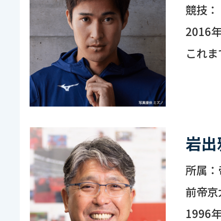
競技：
201
これま
岩出
所属：
前帝京
199