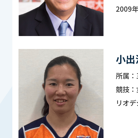
200
小出
所属：
競技：
リオデ