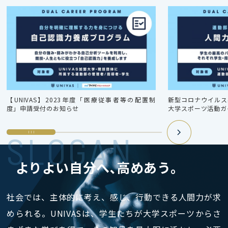
【UNIVAS】2023年度「医療従事者等の配置制
新型コロナウイルス感
度」申請受付のお知らせ
大学スポーツ活動ガ
SLOGAN
よりよい自分へ､高めあう｡
社会では、主体的に考え、感じ、行動できる人間力が求
められる。UNIVASは、学生たちが大学スポーツからさ