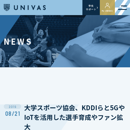
学生
サポート
My UNIVAS
NEWS
大学スポーツ協会、KDDIらと5Gや
2019
08/21
IoTを活用した選手育成やファン拡
大