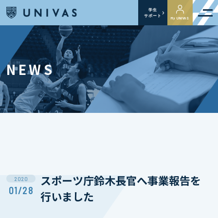
学生
サポート
My UNIVAS
NEWS
スポーツ庁鈴木長官へ事業報告を
2020
01/28
行いました