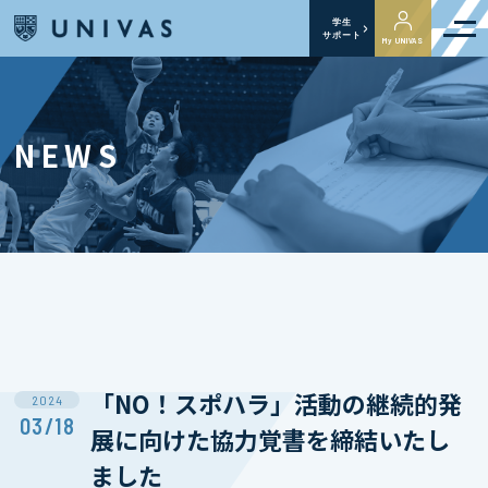
学生
サポート
My UNIVAS
NEWS
「NO！スポハラ」活動の継続的発
2024
03/18
展に向けた協力覚書を締結いたし
ました