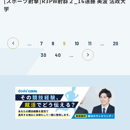
[スポーツ射撃]R3PW射群２_16遠藤 美波 法政大
学
...
7
8
9
10
11
...
20
30
40
...