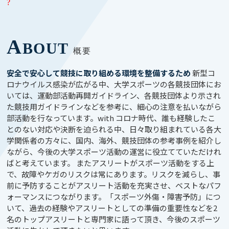
?
A
BOUT
概要
安全で安心して競技に取り組める環境を整備するため
新型コ
ロナウイルス感染が広がる中、大学スポーツの各競技団体にお
いては、運動部活動再開ガイドライン、各競技団体より示され
た競技用ガイドラインなどを参考に、細心の注意を払いながら
部活動を行なっています。
with
コロナ時代、誰も経験したこ
とのない対応や決断を迫られる中、日々取り組まれている各大
学関係者の方々に、国内、海外、競技団体の参考事例を紹介し
ながら、今後の大学スポーツ活動の運営に役立てていただけれ
ばと考えています。 またアスリートがスポーツ活動をする上
で、故障やケガのリスクは常にあります。リスクを減らし、事
前に予防することがアスリート活動を充実させ、ベストなパフ
ォーマンスにつながります。「スポーツ外傷・障害予防」につ
いて、過去の経験やアスリートとしての準備の重要性などを
2
名のトップアスリートと専門家に語って頂き、今後のスポーツ