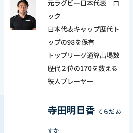
元ラグビー日本代表 ロ
ック
日本代表キャップ歴代ト
ップの
98
を保有
トップリーグ通算出場数
歴代２位の
170
を数える
鉄人プレーヤー
寺田明日香
てらだ あ
すか