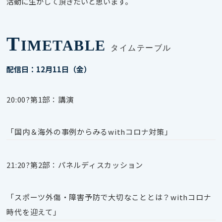
活動に生かして頂きたいと思います。
T
IMETABLE
タイムテーブル
配信日：12月11日（金）
20:00?第
1
部：講演
「国内＆海外の事例からみる
with
コロナ対策」
21:20?第
2
部：パネルディスカッション
「スポーツ外傷・障害予防で大切なこととは？
with
コロナ
時代を迎えて」