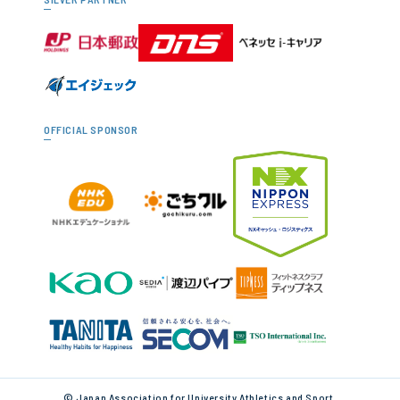
OFFICIAL SPONSOR
© Japan Association for University Athletics and Sport.