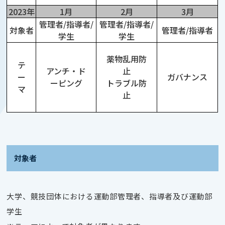
2023年
1月
2月
3月
管理者/指導者/
管理者/指導者/
対象者
管理者/指導者
学生
学生
薬物乱用防
テ
アンチ・ド
止
ー
ガバナンス
ーピング
トラブル防
マ
止
対象者
大学、競技団体における運動部管理者、指導者及び運動部
学生