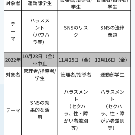
対象者
運動部学生
学生
学生
ハラスメ
テ
ント
SNSのリス
SNSの法律
ー
（パワハ
ク
問題
マ
ラ等）
10月28日（金）
2022年
11月25日（金）
12月16日（金）
※中止
管理者/指導者/
対象者
管理者/指導者
運動部学生
学生
ハラスメン
ハラスメン
ト
ト
SNSの効
（セクハ
（セクハ
果的な活
テーマ
ラ、性・障
ラ、性・障
用
がい者差別
がい者差別
等）
等）