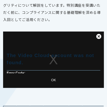
グリティについて解説をしています。特別講座を受講いた
だく前に、コンプライアンスに関する基礎理解を深める導
入回としてご活用ください。
Clos
This
Moda
Dialo
is
The Video Cloud account was not
a
found.
modal
window.
Error Code:
VIDEO_CLOUD_ERR_ACCOUNT_NOT_FOUND
OK
Session ID:
2026-08-09:d8787e0b11a10177ae3414cf
Player Element ID:
vjs_video_3