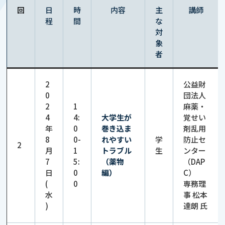
回
日
時
内容
主
講師
程
間
な
対
象
者
2
公益財
0
団法人
2
1
麻薬・
4
4:
大学生が
覚せい
年
0
巻き込ま
剤乱用
8
0-
れやすい
学
防止セ
2
月
1
トラブル
生
ンター
7
5:
（薬物
（DAP
日
0
編）
C）
(
0
専務理
水
事 松本
)
達朗 氏