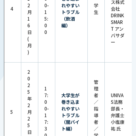
ス株式
2
0-
れやすい
学
4
会社
月
1
トラブル
生
DRINK
1
5:
（飲酒
SMAR
6
0
編）
T アン
日
0
バサダ
(
ー
月
)
2
0
管
2
1
理
5
7:
大学生が
者
UNIVA
年
0
巻き込ま
／
S法務
2
0-
れやすい
指
部長・
5
月
1
トラブル
導
弁護士
2
7:
（闇バイ
者
小塩康
5
3
ト編）
／
祐 氏
日
0
学