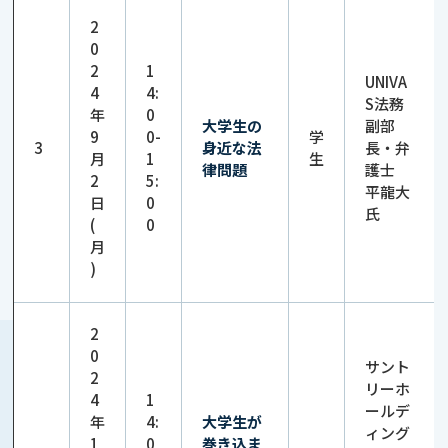
2
0
2
1
UNIVA
4
4:
S法務
年
0
大学生の
副部
9
0-
学
3
身近な法
長・弁
月
1
生
律問題
護士
2
5:
平龍大
日
0
氏
(
0
月
)
2
0
サント
2
リーホ
4
1
ールデ
年
4:
大学生が
ィング
1
0
巻き込ま